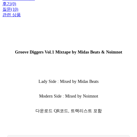
후기(0)
질문(10)
관련 상품
Groove Diggers Vol.1 Mixtape by Midas Beats & Noimnot
Lady Side : Mixed by Midas Beats
Modern Side : Mixed by Noimnot
다운로드 QR코드, 트랙리스트 포함