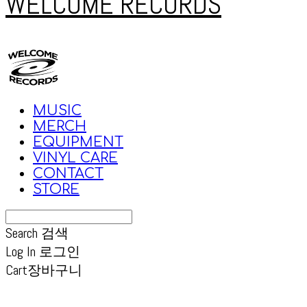
WELCOME RECORDS
MUSIC
MERCH
EQUIPMENT
VINYL CARE
CONTACT
STORE
Search
검색
Log In
로그인
Cart
장바구니