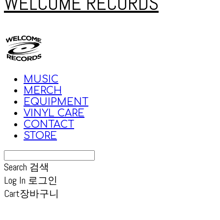
WELCOME RECORDS
MUSIC
MERCH
EQUIPMENT
VINYL CARE
CONTACT
STORE
Search
검색
Log In
로그인
Cart
장바구니