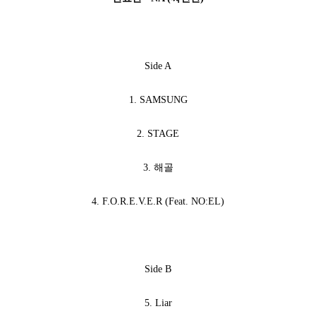
Side A
1. SAMSUNG
2. STAGE
3. 해골
4. F.O.R.E.V.E.R (Feat. NO:EL)
Side B
5. Liar