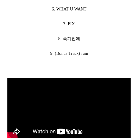
6. WHAT U WANT
7. FIX
8. 죽기전에
9. (Bonus Track) rain