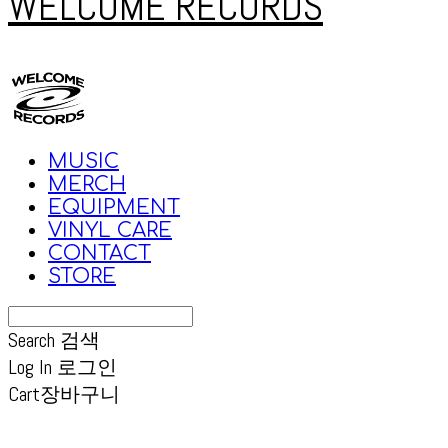
WELCOME RECORDS
MUSIC
MERCH
EQUIPMENT
VINYL CARE
CONTACT
STORE
Search
검색
Log In
로그인
Cart
장바구니