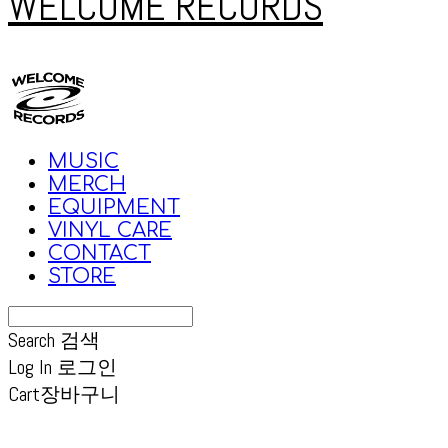
WELCOME RECORDS
MUSIC
MERCH
EQUIPMENT
VINYL CARE
CONTACT
STORE
Search
검색
Log In
로그인
Cart
장바구니