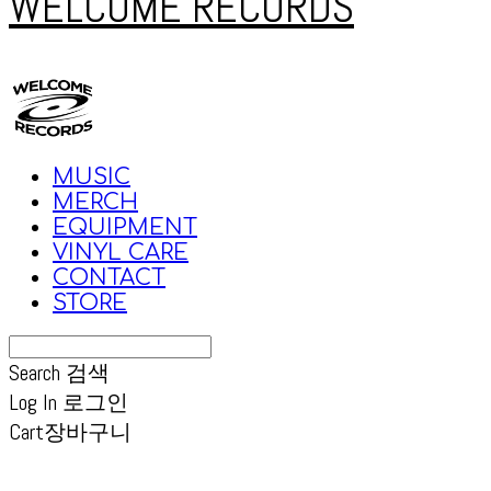
WELCOME RECORDS
MUSIC
MERCH
EQUIPMENT
VINYL CARE
CONTACT
STORE
Search
검색
Log In
로그인
Cart
장바구니