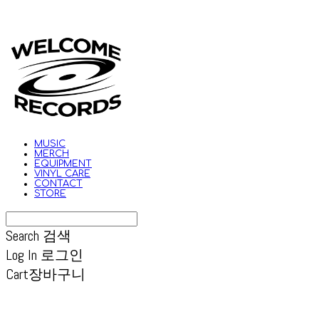
MUSIC
MERCH
EQUIPMENT
VINYL CARE
CONTACT
STORE
Search
검색
Log In
로그인
Cart
장바구니