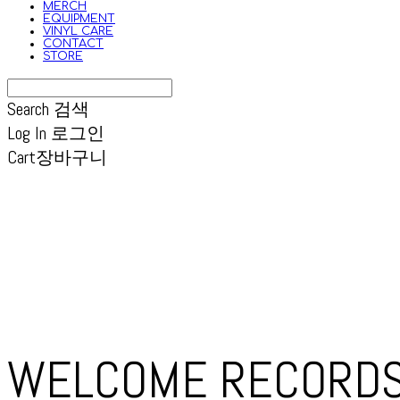
MERCH
EQUIPMENT
VINYL CARE
CONTACT
STORE
Search
검색
Log In
로그인
Cart
장바구니
WELCOME RECORD