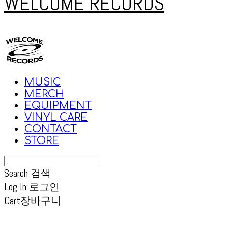
WELCOME RECORDS
MUSIC
MERCH
EQUIPMENT
VINYL CARE
CONTACT
STORE
Search
검색
Log In
로그인
Cart
장바구니