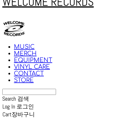
WELCOME RECORDS
MUSIC
MERCH
EQUIPMENT
VINYL CARE
CONTACT
STORE
Search
검색
Log In
로그인
Cart
장바구니