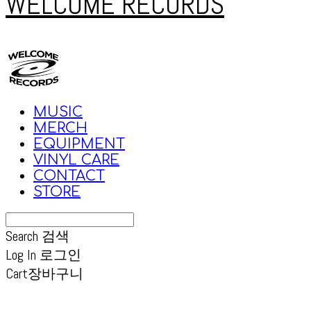
WELCOME RECORDS
MUSIC
MERCH
EQUIPMENT
VINYL CARE
CONTACT
STORE
Search
검색
Log In
로그인
Cart
장바구니