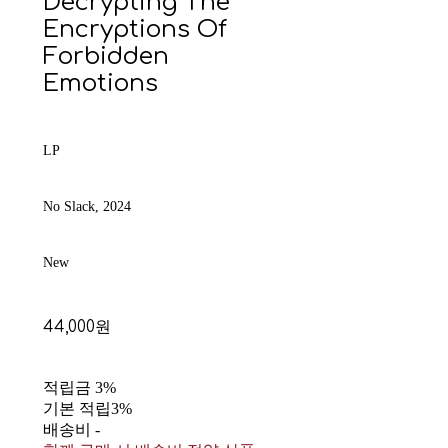
Decrypting The
Encryptions Of
Forbidden
Emotions
LP
No Slack, 2024
New
44,000원
적립금
3%
기본 적립
3%
배송비
-