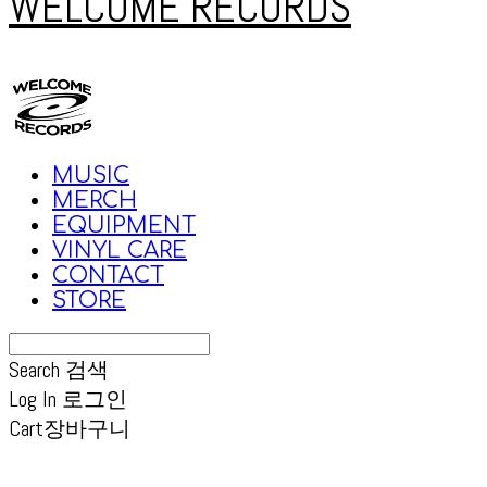
WELCOME RECORDS
MUSIC
MERCH
EQUIPMENT
VINYL CARE
CONTACT
STORE
Search
검색
Log In
로그인
Cart
장바구니