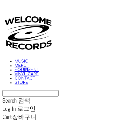
MUSIC
MERCH
EQUIPMENT
VINYL CARE
CONTACT
STORE
Search
검색
Log In
로그인
Cart
장바구니