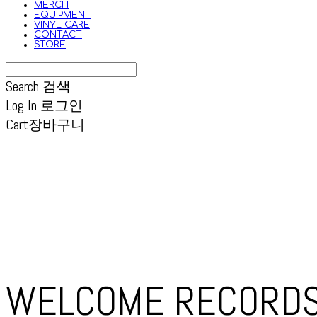
MERCH
EQUIPMENT
VINYL CARE
CONTACT
STORE
Search
검색
Log In
로그인
Cart
장바구니
WELCOME RECORD