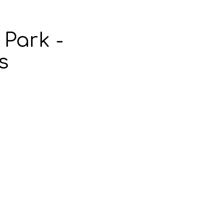
Park -
s