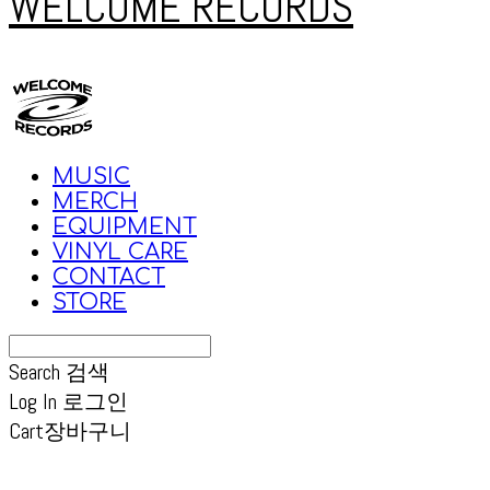
WELCOME RECORDS
MUSIC
MERCH
EQUIPMENT
VINYL CARE
CONTACT
STORE
Search
검색
Log In
로그인
Cart
장바구니