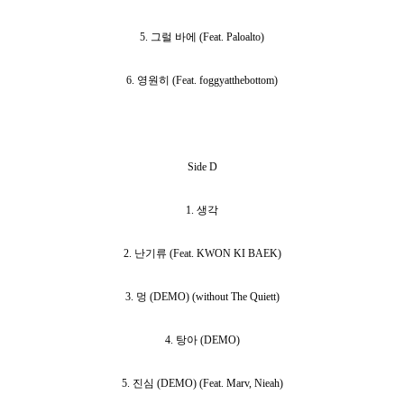
5. 그럴 바에 (Feat. Paloalto)
6. 영원히 (Feat. foggyatthebottom)
Side D
1. 생각
2. 난기류 (Feat. KWON KI BAEK)
3. 멍 (DEMO) (without The Quiett)
4. 탕아 (DEMO)
5. 진심 (DEMO) (Feat. Marv, Nieah)