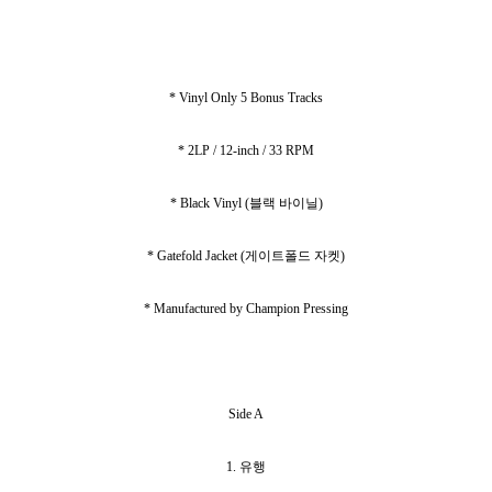
* Vinyl Only 5 Bonus Tracks
* 2LP / 12-inch / 33 RPM
* Black Vinyl (블랙 바이닐)
* Gatefold Jacket (게이트폴드 자켓)
* Manufactured by Champion Pressing
Side A
1. 유행