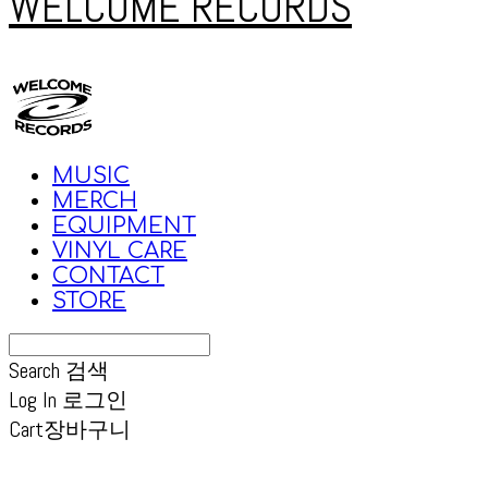
WELCOME RECORDS
MUSIC
MERCH
EQUIPMENT
VINYL CARE
CONTACT
STORE
Search
검색
Log In
로그인
Cart
장바구니