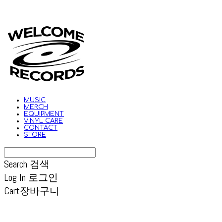
MUSIC
MERCH
EQUIPMENT
VINYL CARE
CONTACT
STORE
Search
검색
Log In
로그인
Cart
장바구니