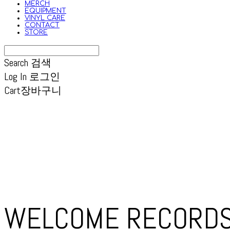
MERCH
EQUIPMENT
VINYL CARE
CONTACT
STORE
Search
검색
Log In
로그인
Cart
장바구니
WELCOME RECORD