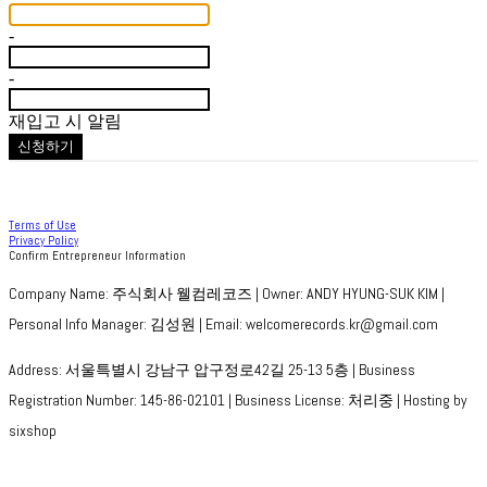
-
-
재입고 시 알림
신청하기
Terms of Use
Privacy Policy
Confirm Entrepreneur Information
Company Name: 주식회사 웰컴레코즈 | Owner: ANDY HYUNG-SUK KIM |
Personal Info Manager: 김성원 | Email: welcomerecords.kr@gmail.com
Address: 서울특별시 강남구 압구정로42길 25-13 5층 | Business
Registration Number:
145-86-02101
| Business License:
처리중
| Hosting by
sixshop