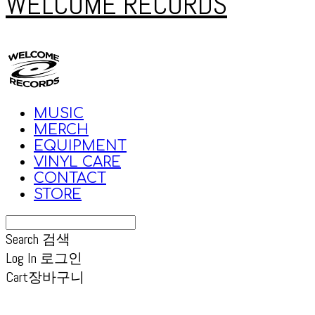
WELCOME RECORDS
MUSIC
MERCH
EQUIPMENT
VINYL CARE
CONTACT
STORE
Search
검색
Log In
로그인
Cart
장바구니