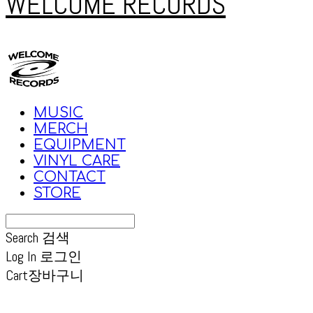
WELCOME RECORDS
MUSIC
MERCH
EQUIPMENT
VINYL CARE
CONTACT
STORE
Search
검색
Log In
로그인
Cart
장바구니