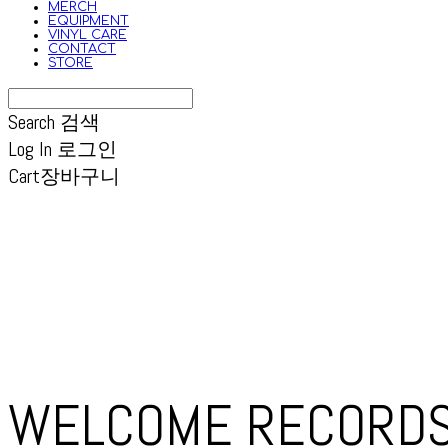
MERCH
EQUIPMENT
VINYL CARE
CONTACT
STORE
Search
검색
Log In
로그인
Cart
장바구니
WELCOME RECORD