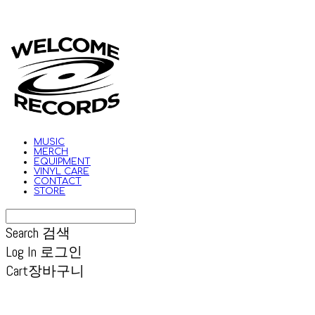
MUSIC
MERCH
EQUIPMENT
VINYL CARE
CONTACT
STORE
Search
검색
Log In
로그인
Cart
장바구니